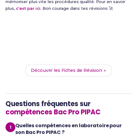
mémoriser plus vite les procédures qualité. Pour en savoir
plus,
c’est par ici
. Bon courage dans tes révisions 🚀
Prêt(e) à réussir ton examen ?
Révise efficacement avec nos
187 Fiches de
Révision
pour le Bac Pro PIPAC et maximise tes
chances de réussite !
Découvrir les Fiches de Révision →
Questions fréquentes sur
compétences Bac Pro PIPAC
Quelles compétences en laboratoire pour
son Bac Pro PIPAC ?