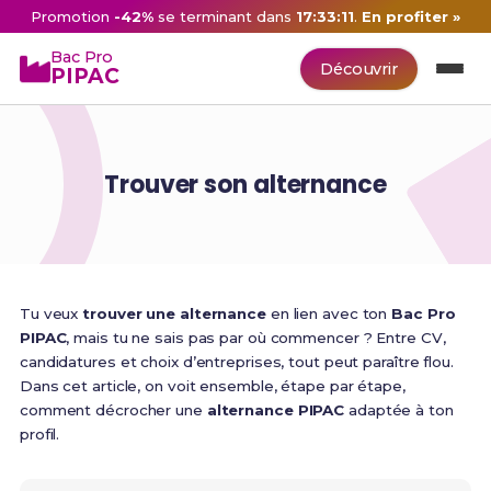
Promotion
-42%
se terminant dans
17:33:10
.
En profiter »
Bac Pro
Découvrir
PIPAC
Trouver son alternance
Tu veux
trouver une alternance
en lien avec ton
Bac Pro
PIPAC
, mais tu ne sais pas par où commencer ? Entre CV,
candidatures et choix d’entreprises, tout peut paraître flou.
Dans cet article, on voit ensemble, étape par étape,
comment décrocher une
alternance PIPAC
adaptée à ton
profil.