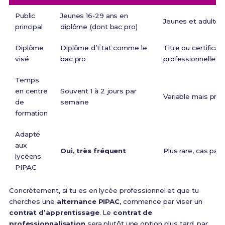
Public
Jeunes 16‑29 ans en
Jeunes et adultes
principal
diplôme (dont bac pro)
Diplôme
Diplôme d’État comme le
Titre ou certificat
visé
bac pro
professionnelle
Temps
en centre
Souvent 1 à 2 jours par
Variable mais princ
de
semaine
formation
Adapté
aux
Oui, très fréquent
Plus rare, cas part
lycéens
PIPAC
Concrètement, si tu es en lycée professionnel et que tu
cherches une
alternance PIPAC
, commence par viser un
contrat d’apprentissage
. Le
contrat de
professionnalisation
sera plutôt une option plus tard, par