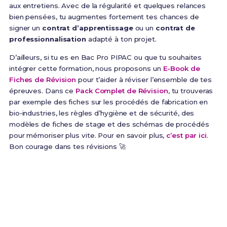
aux entretiens. Avec de la régularité et quelques relances
bien pensées, tu augmentes fortement tes chances de
signer un
contrat d’apprentissage
ou un
contrat de
professionnalisation
adapté à ton projet.
D’ailleurs, si tu es en Bac Pro PIPAC ou que tu souhaites
intégrer cette formation, nous proposons un
E-Book de
Fiches de Révision
pour t’aider à réviser l’ensemble de tes
épreuves. Dans ce
Pack Complet de Révision
, tu trouveras
par exemple des fiches sur les procédés de fabrication en
bio‑industries, les règles d’hygiène et de sécurité, des
modèles de fiches de stage et des schémas de procédés
pour mémoriser plus vite. Pour en savoir plus,
c’est par ici
.
Bon courage dans tes révisions 🚀
Prêt(e) à réussir ton examen ?
Révise efficacement avec nos
187 Fiches de
Révision
pour le Bac Pro PIPAC et maximise tes
chances de réussite !