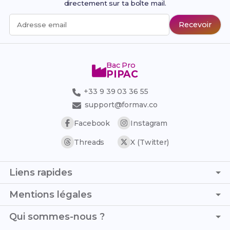
directement sur ta boîte mail.
Recevoir
Adresse email
Bac Pro
PIPAC
+33 9 39 03 36 55
support@formav.co
Facebook
Instagram
Threads
X (Twitter)
Liens rapides
Page d'accueil
Mentions légales
Simulateur de notes
C.G.V. - C.G.U.
Qui sommes-nous ?
Trouver son stage
Politique de confidentialité