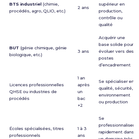
BTS industriel
(chimie,
supérieur en
2 ans
procédés, agro, QLIO, etc.)
production,
contrôle ou
qualité
Acquérir une
base solide pour
BUT
(génie chimique, génie
3 ans
évoluer vers des
biologique, etc.)
postes
d’encadrement
1 an
Se spécialiser en
Licences professionnelles
après
qualité, sécurité,
QHSE ou industries de
un
environnement
procédés
bac
ou production
+2
Se
professionnaliser
Écoles spécialisées, titres
1 à 3
rapidement dans
professionnels
ans
un domaine très