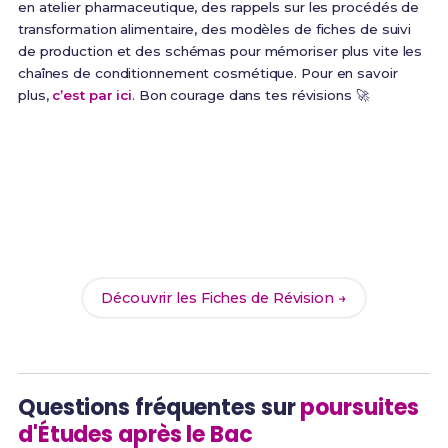
en atelier pharmaceutique, des rappels sur les procédés de
transformation alimentaire, des modèles de fiches de suivi
de production et des schémas pour mémoriser plus vite les
chaînes de conditionnement cosmétique. Pour en savoir
plus,
c’est par ici
. Bon courage dans tes révisions 🚀
Prêt(e) à réussir ton examen ?
Révise efficacement avec nos
187 Fiches de
Révision
pour le Bac Pro PIPAC et maximise tes
chances de réussite !
Découvrir les Fiches de Révision →
Questions fréquentes sur
poursuites
d'Études après le Bac