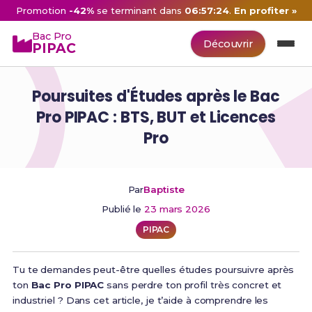
Promotion
-42%
se terminant dans
06:57:23
.
En profiter »
Bac Pro
Découvrir
PIPAC
Poursuites d'Études après le Bac
Pro PIPAC : BTS, BUT et Licences
Pro
Par
Baptiste
Publié le
23 mars 2026
PIPAC
Tu te demandes peut-être quelles études poursuivre après
ton
Bac Pro PIPAC
sans perdre ton profil très concret et
industriel ? Dans cet article, je t’aide à comprendre les