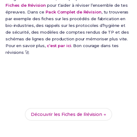
Fiches de Révision
pour t’aider à réviser l’ensemble de tes
épreuves. Dans ce
Pack Complet de Révision
, tu trouveras
par exemple des fiches sur les procédés de fabrication en
bio-industries, des rappels sur les protocoles d’hygiène et
de sécurité, des modèles de comptes rendus de TP et des
schémas de lignes de production pour mémoriser plus vite.
Pour en savoir plus,
c’est par ici
. Bon courage dans tes
révisions 🚀
Prêt(e) à réussir ton examen ?
Révise efficacement avec nos
187 Fiches de
Révision
pour le Bac Pro PIPAC et maximise tes
chances de réussite !
Découvrir les Fiches de Révision →