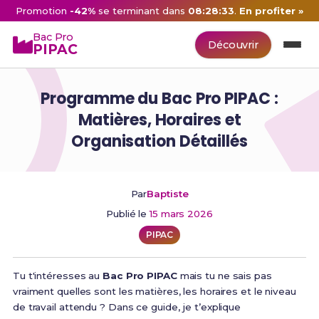
Promotion
-42%
se terminant dans
08:28:32
.
En profiter »
Bac Pro
Découvrir
PIPAC
Programme du Bac Pro PIPAC :
Matières, Horaires et
Organisation Détaillés
Par
Baptiste
Publié le
15 mars 2026
PIPAC
Tu t'intéresses au
Bac Pro PIPAC
mais tu ne sais pas
vraiment quelles sont les matières, les horaires et le niveau
de travail attendu ? Dans ce guide, je t’explique