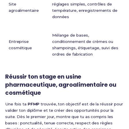
e
Site
réglages simples, contrôles de
l'
agroalimentaire
température, enregistrements de
in
données
l
In
Mélange de bases,
t
Entreprise
conditionnement de crèmes ou
p
cosmétique
shampoings, étiquetage, suivi des
la
ordres de fabrication
le
Réussir ton stage en usine
pharmaceutique, agroalimentaire ou
cosmétique
Une fois ta
PFMP
trouvée, ton objectif est de la réussir pour
valider ton diplôme et te créer des opportunités pour la
suite. Dès le premier jour, montre que tu as compris les
bases : ponctualité, tenue correcte, respect des règles