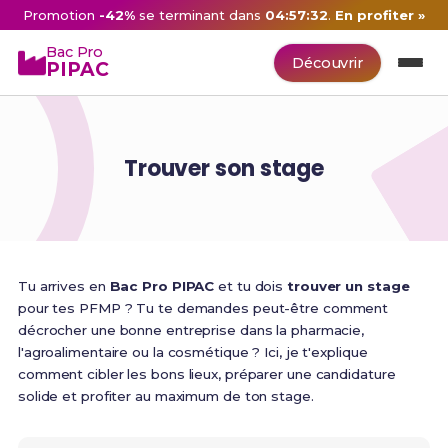
Promotion
-42%
se terminant dans
04:57:31
.
En profiter »
Bac Pro
Découvrir
PIPAC
Trouver son stage
Tu arrives en
Bac Pro PIPAC
et tu dois
trouver un stage
pour tes PFMP ? Tu te demandes peut-être comment
décrocher une bonne entreprise dans la pharmacie,
l'agroalimentaire ou la cosmétique ? Ici, je t'explique
comment cibler les bons lieux, préparer une candidature
solide et profiter au maximum de ton stage.