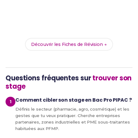
Prêt(e) à réussir ton examen ?
Révise efficacement avec nos
187 Fiches de
Révision
pour le Bac Pro PIPAC et maximise tes
chances de réussite !
Découvrir les Fiches de Révision →
Questions fréquentes sur
trouver son
stage
Comment cibler son stage en Bac Pro PIPAC ?
Définis le secteur (pharmacie, agro, cosmétique) et les
gestes que tu veux pratiquer. Cherche entreprises
partenaires, zones industrielles et PME sous-traitantes
habituées aux PFMP.