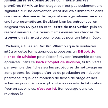
Alimentaires et Cosmétiques
commence dès tes
premières
PFMP
. Un bon stage, ce n'est pas seulement une
signature sur une convention, c'est une vraie immersion dans
une
usine pharmaceutique
, un atelier
agroalimentaire
ou
une ligne
cosmétique
. En ciblant bien les entreprises, en
soignant ton
CV lycéen
et ta
lettre de motivation
, puis en
restant sérieux sur le terrain, tu maximises tes chances de
trouver un stage
utile pour le bac et pour ton futur métier.
D'ailleurs, si tu es en Bac Pro PIPAC ou que tu souhaites
intégrer cette formation, nous proposons un
E-Book de
Fiches de Révision
pour t’aider à réviser l’ensemble de tes
épreuves. Dans ce
Pack Complet de Révision
, tu trouveras
par exemple des fiches sur les procédures de nettoyage en
zone propre, les étapes d’un lot de production en industrie
pharmaceutique, des modèles de fiches de stage et des
schémas pour mémoriser plus vite les circuits de fabrication.
Pour en savoir plus,
c’est par ici
. Bon courage dans tes
révisions 🚀