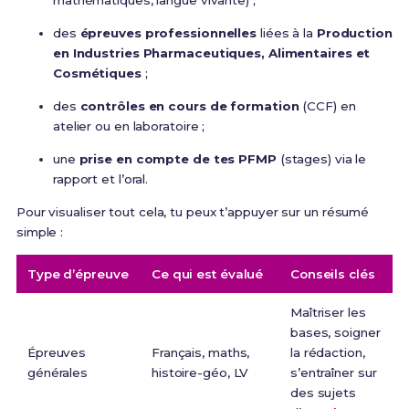
mathématiques, langue vivante) ;
des
épreuves professionnelles
liées à la
Production
en Industries Pharmaceutiques, Alimentaires et
Cosmétiques
;
des
contrôles en cours de formation
(CCF) en
atelier ou en laboratoire ;
une
prise en compte de tes PFMP
(stages) via le
rapport et l’oral.
Pour visualiser tout cela, tu peux t’appuyer sur un résumé
simple :
Type d’épreuve
Ce qui est évalué
Conseils clés
Maîtriser les
bases, soigner
Épreuves
Français, maths,
la rédaction,
générales
histoire-géo, LV
s’entraîner sur
des sujets