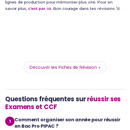
lignes de production pour mémoriser plus vite. Pour en
savoir plus,
c’est par ici
. Bon courage dans tes révisions 🚀
Prêt(e) à réussir ton examen ?
Révise efficacement avec nos
187 Fiches de
Révision
pour le Bac Pro PIPAC et maximise tes
chances de réussite !
Découvrir les Fiches de Révision →
Questions fréquentes sur
réussir ses
Examens et CCF
Comment organiser son année pour réussir
en Bac Pro PIPAC ?