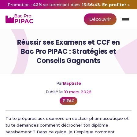
Promotion
-42%
se terminant dans
13:56:42
.
En profiter »
Bac Pro
Découvrir
PIPAC
Réussir ses Examens et CCF en
Bac Pro PIPAC : Stratégies et
Conseils Gagnants
Par
Baptiste
Publié le
10 mars 2026
PIPAC
Tu te prépares aux examens en secteur pharmaceutique et
tu te demandes comment décrocher ton diplôme
sereinement ? Dans ce guide, je t’explique comment