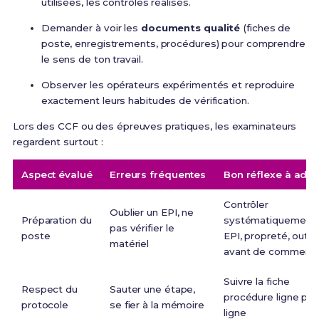
utilisées, les contrôles réalisés.
Demander à voir les
documents qualité
(fiches de
poste, enregistrements, procédures) pour comprendre
le sens de ton travail.
Observer les opérateurs expérimentés et reproduire
exactement leurs habitudes de vérification.
Lors des CCF ou des épreuves pratiques, les examinateurs
regardent surtout :
Aspect évalué
Erreurs fréquentes
Bon réflexe à adop
Contrôler
Oublier un EPI, ne
Préparation du
systématiquement
pas vérifier le
poste
EPI, propreté, outils
matériel
avant de commenc
Suivre la fiche
Respect du
Sauter une étape,
procédure ligne par
protocole
se fier à la mémoire
ligne