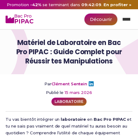
Promotion
-42%
se terminant dans
09:42:08
.
En profiter »
Bac Pro
Découvrir
PIPAC
Matériel de Laboratoire en Bac
Pro PIPAC : Guide Complet pour
Réussir tes Manipulations
Par
Clément Sentein
Publié le
15 mars 2026
LABORATOIRE
Tu vas bientôt intégrer un
laboratoire
en
Bac Pro PIPAC
et
tu ne sais pas vraiment de quel matériel tu auras besoin au
quotidien ? Comprendre l’utilité de chaque équipement