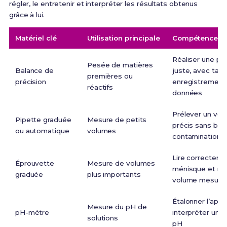
régler, le entretenir et interpréter les résultats obtenus
grâce à lui.
Matériel clé
Utilisation principale
Compétence à 
Réaliser une p
Pesée de matières
Balance de
juste, avec tare
premières ou
précision
enregistrement
réactifs
données
Prélever un vo
Pipette graduée
Mesure de petits
précis sans bull
ou automatique
volumes
contamination c
Lire correcteme
Éprouvette
Mesure de volumes
ménisque et not
graduée
plus importants
volume mesuré
Étalonner l’appar
Mesure du pH de
pH-mètre
interpréter une 
solutions
pH