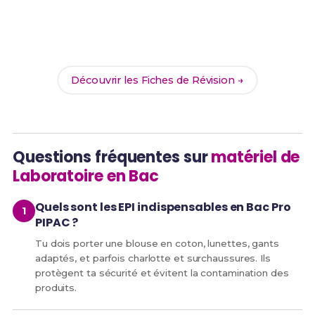
Révise efficacement avec nos
187 Fiches de
Révision
pour le Bac Pro PIPAC et maximise tes
chances de réussite !
Découvrir les Fiches de Révision →
Questions fréquentes sur
matériel de
Laboratoire en Bac
Quels sont les EPI indispensables en Bac Pro
PIPAC ?
Tu dois porter une blouse en coton, lunettes, gants
adaptés, et parfois charlotte et surchaussures. Ils
protègent ta sécurité et évitent la contamination des
produits.