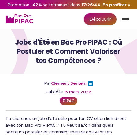
Promotion
-42%
se terminant dans
17:26:43
.
En profiter »
Bac Pro
Découvrir
PIPAC
Jobs d'Été en Bac Pro PIPAC : Où
Postuler et Comment Valoriser
tes Compétences ?
Par
Clément Sentein
Publié le
15 mars 2026
PIPAC
Tu cherches un job d’été utile pour ton CV et en lien direct
avec ton Bac Pro PIPAC ? Tu veux savoir dans quels
secteurs postuler et comment mettre en avant tes